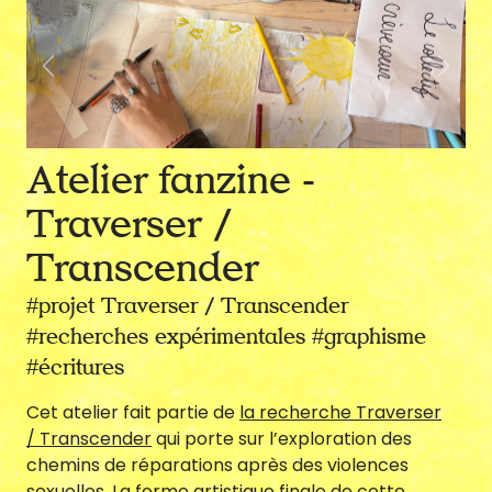
Previous
Next
Créations &
Recherches
Atelier fanzine -
Traverser /
Transcender
Communauté
#projet Traverser / Transcender
#recherches expérimentales #graphisme
#écritures
Cet atelier fait partie de
la recherche Traverser
Agenda
/ Transcender
qui porte sur l’exploration des
chemins de réparations après des violences
sexuelles. La forme artistique finale de cette