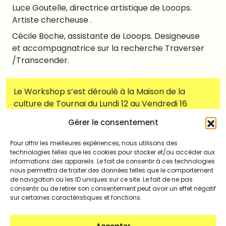
Luce Goutelle, directrice artistique de Looops.
Artiste chercheuse .
Cécile Boche, assistante de Looops. Designeuse
et accompagnatrice sur la recherche Traverser
/Transcender.
Le Workshop s’est déroulé à la Maison de la
culture de Tournai du Lundi 12 au Vendredi 16
janvier 2026 pour les élèves section graphisme
Gérer le consentement
2nde et 3ème année de l’école supérieure des
Arts Saint-Luc de Tournai.
Pour offrir les meilleures expériences, nous utilisons des
technologies telles que les cookies pour stocker et/ou accéder aux
informations des appareils. Le fait de consentir à ces technologies
Vous souhaitez un workshop sur mesure?
nous permettra de traiter des données telles que le comportement
Contactez nous :
contact@looops.org
de navigation ou les ID uniques sur ce site. Le fait de ne pas
consentir ou de retirer son consentement peut avoir un effet négatif
sur certaines caractéristiques et fonctions.