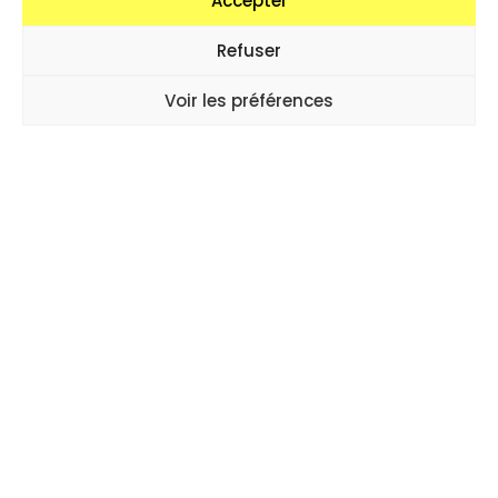
Accepter
Refuser
Voir les préférences
Politique de cookies (UE)
Politique de confidentialité et gestion des cookies – Loop-s
asbl
Site web réalisé par Cécile Biche, intégré par
Xavier Michaut
Loop-s asbl, 11 rue Alfred Orban, 1190 Forest
N° d’entreprise : BE 628932756
IBAN BE91 7350 4144 7276