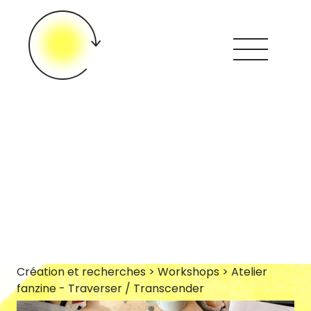
Création et recherches > Workshops > Atelier
fanzine - Traverser / Transcender
Looops ?