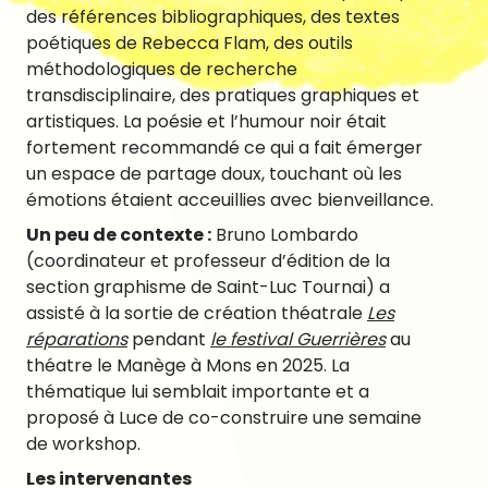
Newsletter
des références bibliographiques, des textes
poétiques de Rebecca Flam, des outils
méthodologiques de recherche
transdisciplinaire, des pratiques graphiques et
artistiques. La poésie et l’humour noir était
fortement recommandé ce qui a fait émerger
un espace de partage doux, touchant où les
émotions étaient acceuillies avec bienveillance.
Un peu de contexte :
Bruno Lombardo
(coordinateur et professeur d’édition de la
section graphisme de Saint-Luc Tournai) a
assisté à la sortie de création théatrale
Les
réparations
pendant
le festival Guerrières
au
théatre le Manège à Mons en 2025. La
thématique lui semblait importante et a
proposé à Luce de co-construire une semaine
de workshop.
Les intervenantes