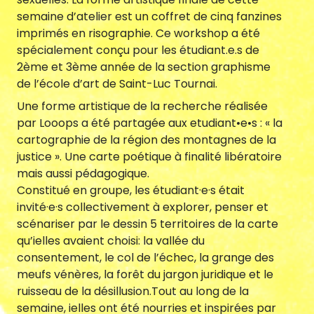
semaine d’atelier est un coffret de cinq fanzines
imprimés en risographie. Ce workshop a été
Nous contacter
spécialement conçu pour les étudiant.e.s de
2ème et 3ème année de la section graphisme
de l’école d’art de Saint-Luc Tournai.
Une forme artistique de la recherche réalisée
par Looops a été partagée aux etudiant•e•s : « la
cartographie de la région des montagnes de la
justice ». Une carte poétique à finalité libératoire
mais aussi pédagogique.
Constitué en groupe, les étudiant·e·s était
invité·e·s collectivement à explorer, penser et
scénariser par le dessin 5 territoires de la carte
fr
|
en
qu’ielles avaient choisi: la vallée du
consentement, le col de l’échec, la grange des
meufs vénères, la forêt du jargon juridique et le
ruisseau de la désillusion.Tout au long de la
semaine, ielles ont été nourries et inspirées par