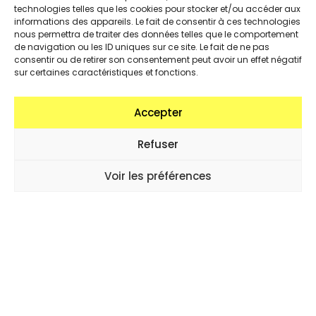
droit à l’effacement (« droit à l’oubli »),
technologies telles que les cookies pour stocker et/ou accéder aux
droit à la limitation du traitement,
informations des appareils. Le fait de consentir à ces technologies
nous permettra de traiter des données telles que le comportement
droit d’opposition,
de navigation ou les ID uniques sur ce site. Le fait de ne pas
droit à la portabilité.
consentir ou de retirer son consentement peut avoir un effet négatif
sur certaines caractéristiques et fonctions.
Vous pouvez exercer ces droits en nous
contactant par e-mail (
contact@looops.org
) ou
Accepter
par courrier à Loop-s asbl, Rue Alfred Orban 11, 1190
Forest, en joignant une preuve d’identité. Vous
Refuser
avez également le droit d’introduire une plainte
auprès de l’
Autorité de protection des données
Voir les préférences
: www.autoriteprotectiondonnees.be
Utilisation à des fins commerciales
Loop-s n’utilise pas vos données personnelles à
des fins publicitaires commerciales. Vos données
ne servent qu’à vous informer sur nos activités,
projets et événements en lien avec nos missions.
Politique de cookies (UE)