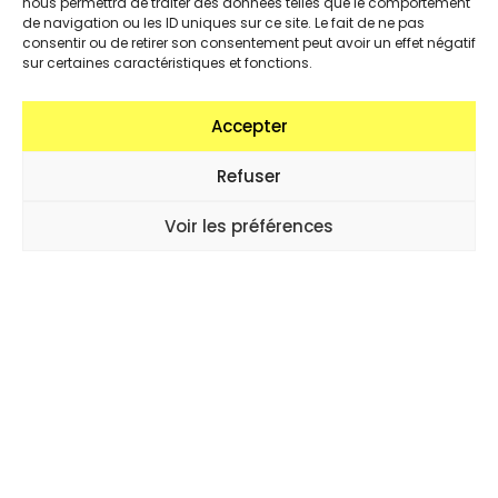
nous permettra de traiter des données telles que le comportement
contacter.
de navigation ou les ID uniques sur ce site. Le fait de ne pas
consentir ou de retirer son consentement peut avoir un effet négatif
Coproduction :
sur certaines caractéristiques et fonctions.
Looops,
Mycélium
et la
Fédération Wallonie-
Bruxelles
Accepter
Refuser
Voir les préférences
Politique de cookies (UE)
Politique de confidentialité et gestion des cookies – Loop-s
asbl
Site web réalisé par Cécile Biche, intégré par
Xavier Michaut
Loop-s asbl, 11 rue Alfred Orban, 1190 Forest