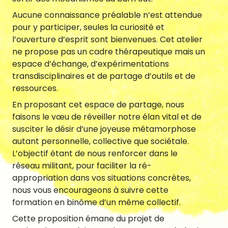
Aucune connaissance préalable n’est attendue
pour y participer, seules la curiosité et
l’ouverture d’esprit sont bienvenues. Cet atelier
ne propose pas un cadre thérapeutique mais un
fr
|
en
espace d’échange, d’expérimentations
transdisciplinaires et de partage d’outils et de
ressources.
En proposant cet espace de partage, nous
faisons le vœu de réveiller notre élan vital et de
susciter le désir d’une joyeuse métamorphose
Newsletter
autant personnelle, collective que sociétale.
L’objectif étant de nous renforcer dans le
réseau militant, pour faciliter la ré-
appropriation dans vos situations concrètes,
nous vous encourageons à suivre cette
formation en binôme d’un même collectif.
Cette proposition émane du projet de