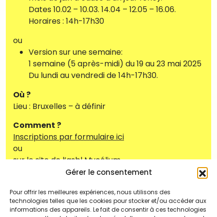
Dates 10.02 – 10.03. 14.04 – 12.05 – 16.06.
Horaires : 14h-17h30
ou
Version sur une semaine:
1 semaine (5 après-midi) du 19 au 23 mai 2025
Du lundi au vendredi de 14h-17h30.
Où ?
Lieu : Bruxelles – à définir
Comment ?
Inscriptions par formulaire ici
ou
sur le site de l’asbl Mycélium
Gérer le consentement
Combien ?
– participation consciente (détails via Mycélium)
Pour offrir les meilleures expériences, nous utilisons des
technologies telles que les cookies pour stocker et/ou accéder aux
L’argent ne doit pas être un frein à votre
informations des appareils. Le fait de consentir à ces technologies
participation si tel est le cas n’hésitez pas à nous