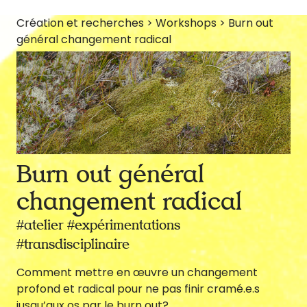
Création et recherches > Workshops > Burn out
général changement radical
Looops ?
Créations &
Burn out général
Recherches
changement radical
#atelier #expérimentations
#transdisciplinaire
Communauté
Comment mettre en œuvre un changement
profond et radical pour ne pas finir cramé.e.s
jusqu’aux os par le burn out?