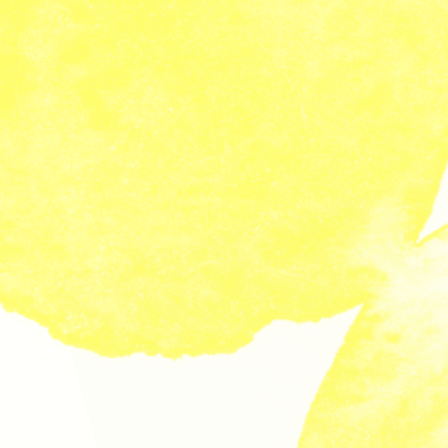
Communauté
Agenda
Nous contacter
fr
|
en
Newsletter