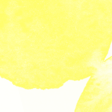
Communauté
Agenda
Nous contacter
fr
|
en
Newsletter