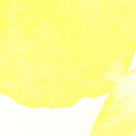
Communauté
Agenda
Nous contacter
fr
|
en
Newsletter