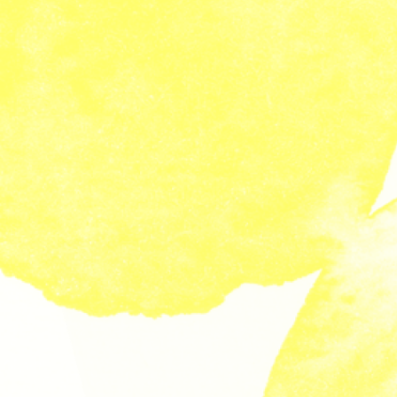
Communauté
Agenda
Nous contacter
fr
|
en
Newsletter