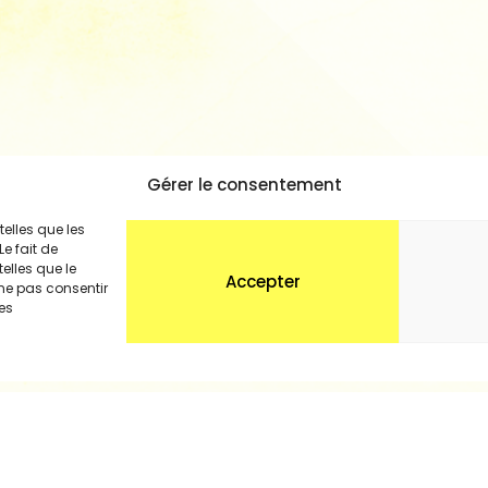
Gérer le consentement
telles que les
e fait de
elles que le
Accepter
 ne pas consentir
nes
Loop-s asbl, 11 rue Alfred Orban, 1190 Forest
N° d’entreprise : BE 628932756