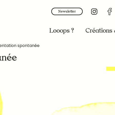
Newsletter
Looops ?
Créations
entation spontanée
anée