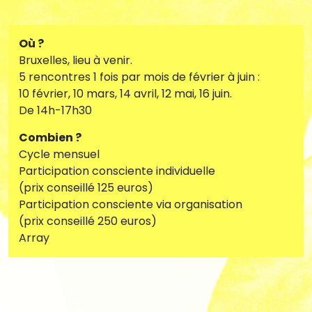
Communauté
Où ?
Agenda
Bruxelles, lieu à venir.
5 rencontres 1 fois par mois de février à juin :
10 février, 10 mars, 14 avril, 12 mai, 16 juin.
De 14h-17h30
Nous contacter
Combien ?
Cycle mensuel
Participation consciente individuelle
(prix conseillé 125 euros)
Participation consciente via organisation
(prix conseillé 250 euros)
Array
fr
|
en
Newsletter